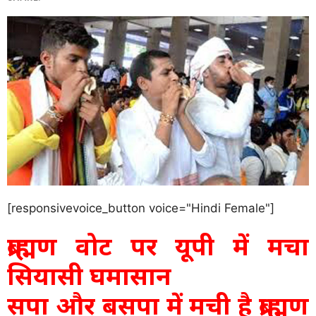
[responsivevoice_button voice="Hindi Female"]
ब्राह्मण वोट पर यूपी में मचा
सियासी घमासान
सपा और बसपा में मची है ब्राह्मण