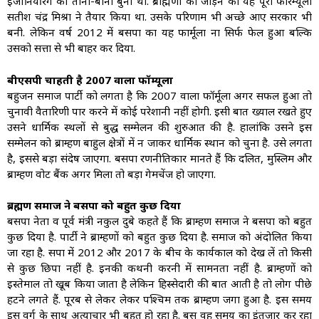
इंजीनियरिंग का ताना-बाना बुना था. ब्राह्मणों को जोड़ने का यह पूरा फारम्यूला
सतीश चंद्र मिश्रा ने तैयार किया था. उसके परिणाम भी अच्छे आए सरकार भी
बनी. लेकिन वर्ष 2012 में बसपा का यह फार्मूला ना सिर्फ फेल हुआ बल्कि
उसको सत्ता से भी बाहर कर दिया.
बीएसपी चाहती है 2007 वाला फॉर्म्यूला
बहुजन समाज पार्टी को लगता है कि 2007 वाला फॉर्मूला अगर सफल हुआ तो
चुनावी वैतारिणी पार करने में कोई परेशानी नहीं होगी. इसी बात ख्याल रखते हुए
उसने धार्मिक स्थलों से प्रबुद्ध सम्मेलन की शुरुआत की है. हालांकि उसने इस
सम्मेलन को ब्राम्हण बाहुल क्षेत्रों में न जाकर धार्मिक स्थान को चुना है. उसे लगता
है, इससे बड़ा संदेष जाएगा. बसपा रणनीतिकार मानते हैं कि दलित, मुस्लिम और
ब्राम्हण वोट बैंक अगर मिला तो बड़ा गेमचेंज हो जाएगा.
ब्रह्मण समाज ने बसपा को बहुत कुछ दिया
बसपा नेता व पूर्व मंत्री नकुल दुबे कहते हैं कि ब्राम्हण समाज ने बसपा को बहुत
कुछ दिया है. पार्टी ने ब्राम्हणों को बहुत कुछ दिया है. समाज को अंदोलित किया
जा रहा है. सपा में 2012 और 2017 के बीच के कार्यकाल को देख लें तो किसी
से कुछ छिपा नहीं है. इनकी कथनी करनी में सामनता नहीं है. ब्राम्हणों को
इस्तेमाल तो खूब किया जाता है लेकिन हिस्सेदारी की बात आती है तो लोग पीछे
हटने लगते हैं. पूरब से लेकर लेकर पश्चिम तक ब्राम्हण जगा हुआ है. इस समय
इस वर्ग के साथ अत्याचार भी बहुत हो रहा है. बस वह समय का इंतजार कर रहा