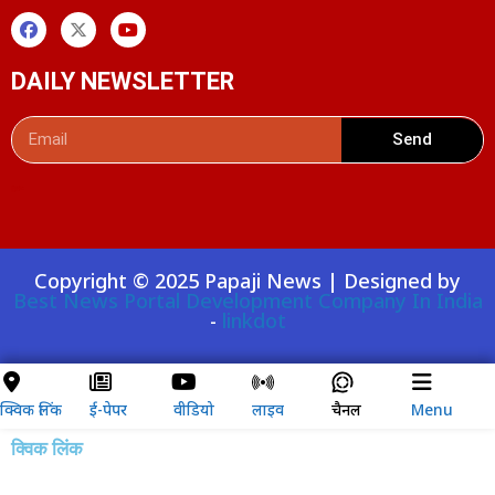
DAILY NEWSLETTER
Send
Digital Convey
99 Marketing Tips
AI Peak Flow
AIO SEO Pack
Launchlify
Lexifo
Copyright © 2025 Papaji News | Designed by
Best News Portal Development Company In India
-
linkdot
क्विक लिंक
ई-पेपर
वीडियो
लाइव
चैनल
Menu
क्विक लिंक