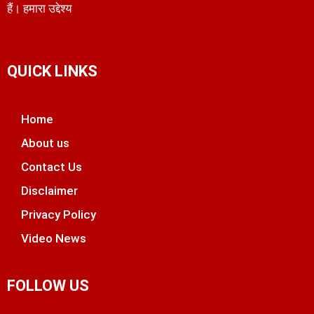
हैं। हमारा उद्देश्य
QUICK LINKS
Home
About us
Contact Us
Disclaimer
Privacy Policy
Video News
unchlify
tal Griot
 Marketing Tips
FOLLOW US