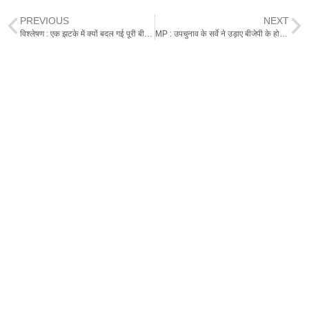
PREVIOUS
NEXT
विश्लेषण : एक झटके में क्यों बदल गई पूरी बीजेपी सरकार? क्या फेल हो गया गुजरात मॉडल ?
MP : उपचुनाव के सर्वे ने उड़ाए बीजेपी के होश, तीनों विधानसभाओं में हार का खतरा, देखें कहां क्या तस्वीर