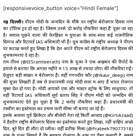
[responsivevoice_button voice="Hindi Female"]
नई दिल्ली।
पीएम मोदी के जन्मदिन के मौके पर राष्ट्रीय बेरोजगार दिवस नाम
का टॉपिक ट्रेंड हो रहा है। जिसमें उनसे ‘दो करोड़ नौकरियां कहां हैं’ पूछा जा रहा
है। सवाल पूछने वालों की फेरहिस्त में युवाओं के साथ-साथ कई राजनीतिक
दिग्गज और रिटायर्ड IAS अधिकारी भी हैं। यूथ कांग्रेस के राष्ट्रीय अध्यक्ष ने पीएम
पर कटाक्ष करते हुए लिखा है कि देश अपने पीएम को राष्ट्रीय बेरोजगार दिवस की
शुभकामनाएं दे रहा है।
राम तीरथ (@IESramteerath) नाम के यूजर ने एक अखबार की रिपोर्ट के
हवाले से बताया कि अगस्त महीने में 15 लाख से ज्यादा लोगों की नौकरियां गईं।
ग्रेजुएट बड़ी संख्या में बेरोजगार हैं। वहीं गगनदीप कौर (@ikaur_deep) नाम
की यूजर लिखती हैं जब से प्रधानमंत्री नरेंद्र मोदी सत्ता में आए हैं भारत रोजगार
मुक्त देश हो गया है। मोदी आपको एक और मास्टर स्ट्रोक के लिए साधुवाद। तो
वहीं रिटायर्ड IAS अधिकारी सूर्य प्रताप सिंह ने पीएम मोदी को जन्मदिन की
शुभकामनाएं देते हुए पूछा है कि 2 करोड़ नौकरियां कहां हैं। प्रधानमंत्री की
तस्वीरों का इस्तेमाल कर तमाम फनी मीम्स भी बनाए जा रहे हैं।
इसके अलावा पूर्व क्रिकेटर और बीजेपी नेता रहे किर्ती आजाद (@KirtiAzaad)
ने हैशटैग राष्ट्रीय बेरोजगार दिवस का इस्तेमाल करते हुए लिखा, नहीं चाहिए अच्छे
दिन, बुरे दिन ही लौटा दो प्लीज। वहीं प्रतीक मिश्रा (@Prateek79077318)
नाम के यूजर लिखते हैं कि सरकार रोजगार के नाम पर पैसा कमाती है, सबसे