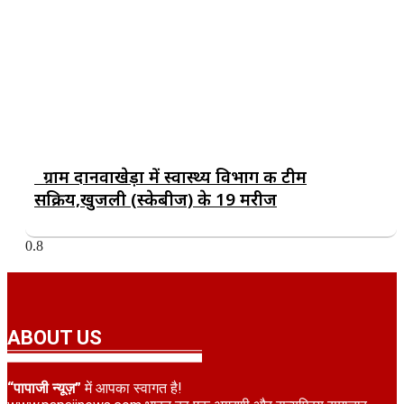
ग्राम दानवाखेड़ा में स्वास्थ्य विभाग की टीम
सक्रिय,खुजली (स्केबीज) के 19 मरीज
ABOUT US
“पापाजी न्यूज़”
में आपका स्वागत है!