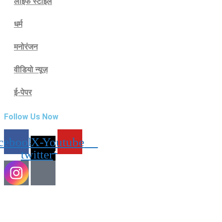
लाइफ स्टाइल
धर्म
मनोरंजन
वीडियो न्यूज़
ई-पेपर
Follow Us Now
cebook
X-
Youtube
twitter