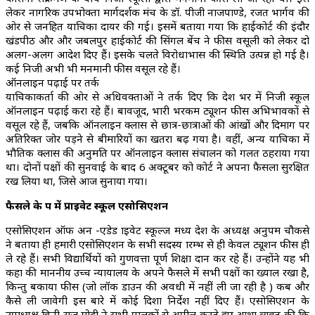
लेकर नागरिक उपभोक्ता मार्गदर्शक मंच के डॉ. पीजी नाजपाण्डे, रजत भार्गव की
ओर से जनहित याचिका दायर की गई। इसमें बताया गया कि हाईकोर्ट की इंदौर
खंडपीठ और और जबलपुर हाईकोर्ट की सिंगल बेंच ने फीस वसूली को लेकर दो
अलग-अलग आदेश दिए हैं। इसके चलते विरोधाभास की स्थिति उत्पन्न हो गई है।
कई निजी अभी भी मनमानी फीस वसूल रहे हैं।
ऑनलाइन पढ़ाई पर तर्क
याचिकाकर्ता की ओर से अधिवक्ताओं ने तर्क दिए कि प्रदेश भर में निजी स्कूल
ऑनलाइन पढ़ाई करा रहे हैं। बावजूद, भारी भरकम ट्यूशन फीस अभिभावकों से
वसूल रहे हैं, जबकि ऑनलाइन क्लास से छात्र-छात्राओं की आंखों और दिमाग पर
अतिरिक्त जोर पड़ने से बीमारियों का खतरा बढ़ गया है। वहीं, अन्य याचिका में
भौतिक क्लास की अनुमति पर ऑनलाइन क्लास संचालन को गलत ठहराया गया
था। दोनों पक्षों की सुनवाई के बाद 6 अक्टूबर को कोर्ट ने अपना फैसला सुरक्षित
रख लिया था, जिसे आज सुनाया गया।
फैसले के पक्ष में प्राइवेट स्कूल एसोसिएशन
एसोसिएशन ऑफ अन -एडेड प्राइवेट स्कूल्ज मध्य प्रदेश के अध्यक्ष अनुपम चौकसे
ने बताया ही हमारी एसोसिएशन के सभी सदस्य प्रारम्भ से ही केवल ट्यूशन फीस ही
ले रहे हैं। सभी विद्यार्थियों को गुणवत्ता पूर्ण शिक्षा प्रदान कर रहे हैं। उन्होंने यह भी
कहा की माननीय उच्च न्यायालय के अपने फैसले में सभी पक्षों का ख्याल रखा है,
किन्तु बकाया फीस (जो लॉक डाउन की अवधी में नहीं ली जा रही है ) कब और
कैसे ली जावेगी इस बारे में कोई दिशा निर्देश नहीं दिए हैं। एसोसिएशन के
उपाध्यक्ष विनी राज मोदी ने सभी पालकों से अपील करते हुए आशा व्यक्त की कि