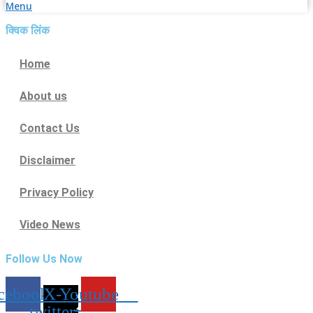
Menu
क्विक लिंक
Home
About us
Contact Us
Disclaimer
Privacy Policy
Video News
Follow Us Now
cebook
X-
Youtube
twitter