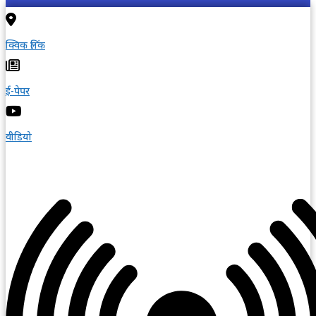
क्विक लिंक
ई-पेपर
वीडियो