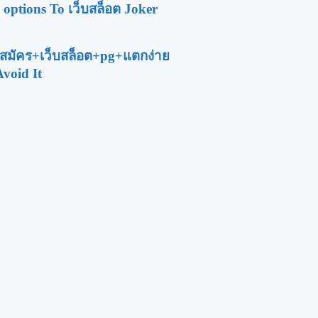
 options To เว็บสล็อต Joker
 สมัคร+เว็บสล็อต+pg+แตกง่าย
void It