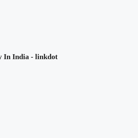
 In India
-
linkdot