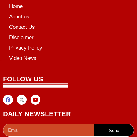
Home
About us
Contact Us
Disclaimer
Privacy Policy
Video News
unchlify
al Griot
Marketing Tips
FOLLOW US
DAILY NEWSLETTER
Send