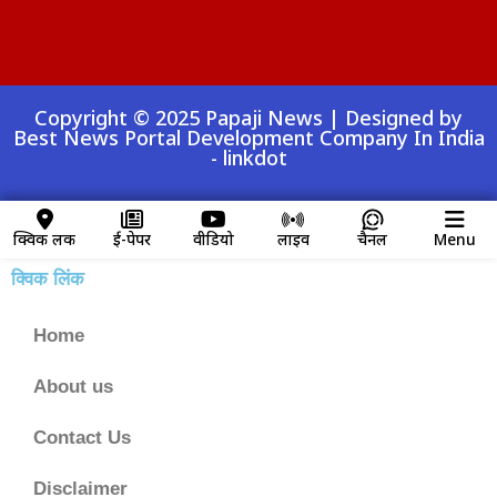
Digital Convey
99 Marketing Tips
AI Peak Flow
AIO SEO Pack
Launchlify
Lexifo
Copyright © 2025 Papaji News | Designed by
Best News Portal Development Company In India
-
linkdot
क्विक लिंक
ई-पेपर
वीडियो
लाइव
चैनल
Menu
क्विक लिंक
Home
About us
Contact Us
Disclaimer