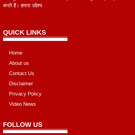
करते हैं। हमारा उद्देश्य
QUICK LINKS
Home
About us
Contact Us
Disclaimer
Privacy Policy
Video News
unchlify
al Griot
Marketing Tips
FOLLOW US