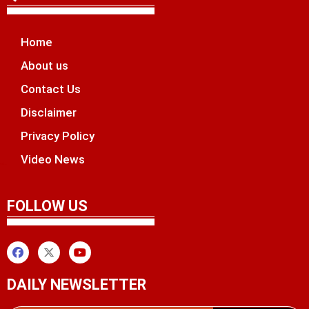
Home
About us
Contact Us
Disclaimer
Privacy Policy
Video News
unchlify
tal Griot
 Marketing Tips
FOLLOW US
DAILY NEWSLETTER