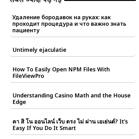
सबसे ज्यादा पड़ गई
Удаление бородавок на руках: как
проходит процедура и что важно знать
пациенту
Untimely ejaculatie
How To Easily Open NPM Files With
FileViewPro
Understanding Casino Math and the House
Edge
คา สิ โน ออนไลน์ เว็บ ตรง ไม่ ผ่าน เอเย่นต์? It’s
Easy If You Do It Smart