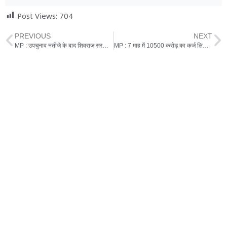
Post Views:
704
PREVIOUS
NEXT
MP : उपचुनाव नतीजे के बाद शिवराज सरकार बचने के पूरे आसार, फिर बीजेपी खेमे में क्यों है धुकधुकी ?
MP : 7 माह में 10500 कराेड़ का कर्ज लिया, प्रदेश के हर नागरिक पर 34 हजार का कर्ज