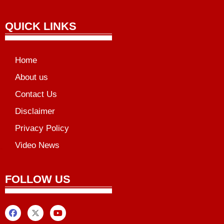
QUICK LINKS
Home
About us
Contact Us
Disclaimer
Privacy Policy
Video News
unchlify
al Griot
Marketing Tips
FOLLOW US