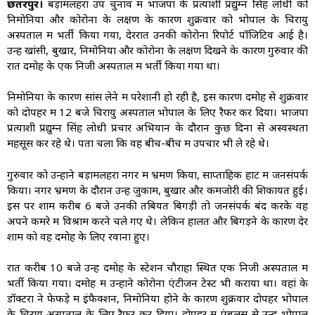
छतरपुर।
बड़ामलहरा उप चुनाव में भाजपा के प्रत्याशी प्रद्युम्न सिंह लोधी को
निमोनिया और कोरोना के लक्षण के कारण शुक्रवार को भोपाल के चिरायु
अस्पताल में भर्ती किया गया, देररात उनकी कोरोना रिपोर्ट पॉजिटिव आई है।
उन्हें खांसी, बुखार, निमोनिया और कोरोना के लक्षण दिखने के कारण गुरुवार की
रात दमोह के एक निजी अस्पताल में भर्ती किया गया था।
निमोनिया के कारण सांस लेने में परेशानी हो रही है, इस कारण दमोह से शुक्रवार
को दोपहर में 12 बजे चिरायु अस्पताल भोपाल के लिए रैफर कर दिया। भाजपा
प्रत्याशी प्रद्युम्न सिंह लोधी प्रचार अभियान के दौरान कुछ दिनों से अस्वस्थता
महसूस कर रहे थे। पता चला कि वह बीच-बीच में उपचार भी ले रहे थे।
गुरुवार को उन्होंने बड़ामलहरा नगर में भ्रमण किया, साप्ताहिक हाट में जनसंपर्क
किया। नगर भ्रमण के दौरान उन्हें जुकाम, बुखार और कमजोरी की शिकायत हुई।
इस पर शाम करीब 6 बजे उनकी तबियत बिगड़ी तो जनसंपर्क बंद करके वह
अपने कमरे में विश्राम करने चले गए थे। लेकिन हालत और बिगड़ने के कारण देर
शाम को वह दमोह के लिए रवाना हुए।
रात करीब 10 बजे उन्हें दमोह के स्टेशन चौराहा स्थित एक निजी अस्पताल में
भर्ती किया गया। दमोह में उन्होंने कोरोना एंटीजन टेस्ट भी कराया था। वहां के
डॉक्टरों ने फेफड़े में इंफैक्शन, निमोनिया होने के कारण शुक्रवार दोपहर भोपाल
के चिरायु अस्पताल के लिए रैफर कर दिया। दोपहर में एंबुलेंस से उन्हें भोपाल