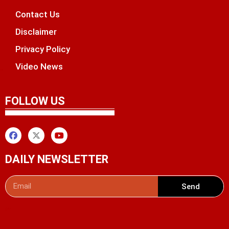
Contact Us
Disclaimer
Privacy Policy
Video News
unchlify
tal Griot
 Marketing Tips
FOLLOW US
DAILY NEWSLETTER
Send
Digital Convey
99 Marketing Tips
AI Peak Flow
AIO SEO Pack
Launchlify
Lexifo