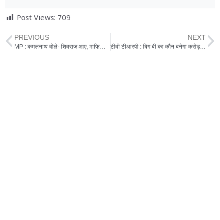
Post Views:
709
PREVIOUS
NEXT
MP : कमलनाथ बोले- शिवराज आए, माफिया राज वापस लाए
टीवी टीआरपी : बिग बी का कौन बनेगा करोड़पति और सलमान का बिगबॉस औंधे मुंह धराशाई