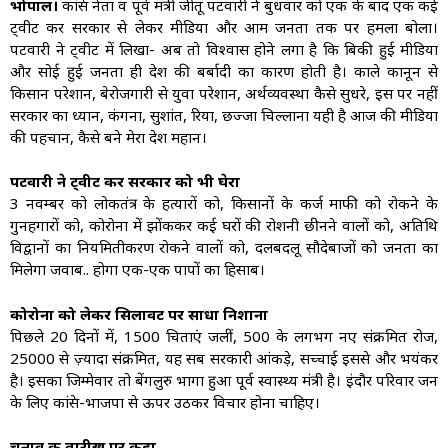
भोपाल।
कांग्रेस नेता व पूर्व मंत्री जीतू पटवारी ने बुधवार को एक के बाद एक कई
ट्वीट कर सरकार से लेकर मीडिया और आम जनता तक पर हमला बोला।
पटवारी ने ट्वीट में लिखा- अब तो विश्वास होने लगा है कि बिकी हुई मीडिया
और सोई हुई जनता ही देश की बर्बादी का कारण होती है। काले कानून से
किसान परेशान, बेरोजगारी से युवा परेशान, अर्थव्यवस्था कैसे सुधरे, इस पर नहीं
सरकार का ध्यान, कंगना, सुशांत, रिया, छज्जा चिल्लाना यही है आज की मीडिया
की पहचान, कैसे बने मेरा देश महान।
पटवारी ने ट्वीट कर सरकार को भी घेरा
3 नवम्बर को लोकतंत्र के हत्यारों को, किसानों के कर्ज माफी को रोकने के
गुनहगारों को, कोरोना में झोंककर कई घरों की रोशनी छीनने वालों को, अतिथि
विद्वानों का नियमितीकरण रोकने वालों को, दलबदलू सौदेबाजों को जनता का
मिलेगा जवाब.. होगा एक-एक पापों का हिसाब।
कोरोना को लेकर सिलावट पर साधा निशाना
पिछले 20 दिनों में, 1500 चिताएं जलीं, 500 के लगभग नए संक्रमित रोज,
25000 से ज़्यादा संक्रमित, यह सब सरकारी आंकड़े, सच्चाई इससे और भयंकर
है। इसका जिम्मेवार तो बेंगलुरु भागा हुआ पूर्व स्वास्थ्य मंत्री है। इंदौर परिवार जन
के लिए कांग्रेस-भाजपा से ऊपर उठकर विचार होना चाहिए।
चुनाव की तारीख पर कहा