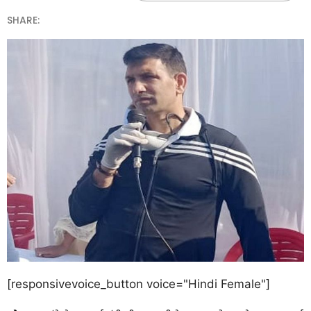
SHARE:
[responsivevoice_button voice="Hindi Female"]