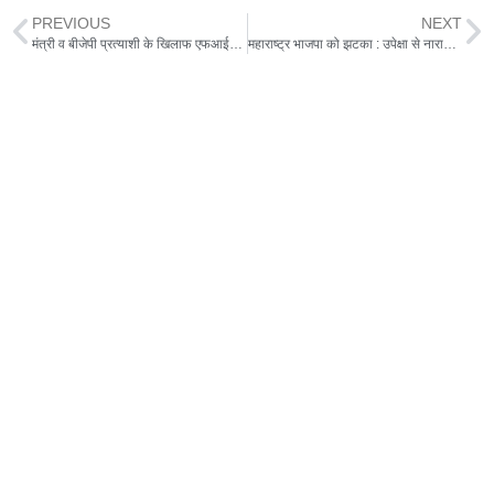
PREVIOUS
NEXT
मंत्री व बीजेपी प्रत्याशी के खिलाफ एफआईआर दर्ज, कोंग्रेस प्रत्याशी की पत्नी को रखैल कहा था
महाराष्ट्र भाजपा को झटका : उपेक्षा से नाराज एकनाथ खडसे का इस्तीफा, NCP में शामिल होंगे