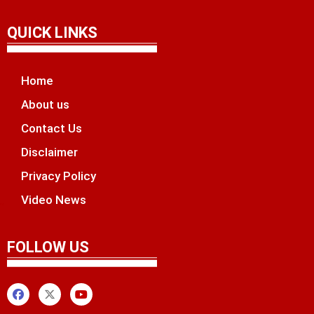
QUICK LINKS
Home
About us
Contact Us
Disclaimer
Privacy Policy
Video News
unchlify
tal Griot
 Marketing Tips
FOLLOW US