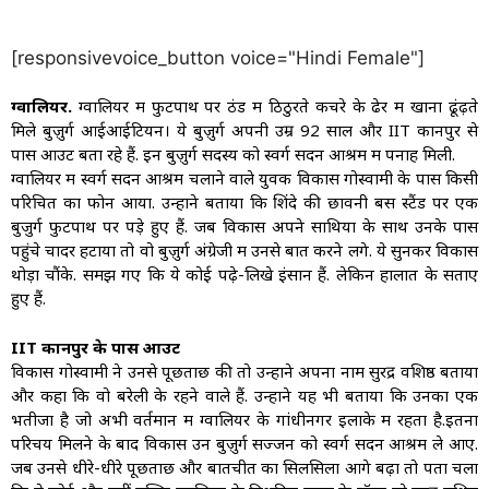
[responsivevoice_button voice="Hindi Female"]
ग्वालियर.
ग्वालियर में फुटपाथ पर ठंड में ठिठुरते कचरे के ढेर में खाना ढूंढ़ते
मिले बुज़ुर्ग आईआईटियन। ये बुज़ुर्ग अपनी उम्र 92 साल और IIT कानपुर से
पास आउट बता रहे हैं. इन बुज़ुर्ग सदस्य को स्वर्ग सदन आश्रम में पनाह मिली.
ग्वालियर में स्वर्ग सदन आश्रम चलाने वाले युवक विकास गोस्वामी के पास किसी
परिचित का फोन आया. उन्होंने बताया कि शिंदे की छावनी बस स्टैंड पर एक
बुजुर्ग फुटपाथ पर पड़े हुए हैं. जब विकास अपने साथियों के साथ उनके पास
पहुंचे चादर हटाया तो वो बुज़ुर्ग अंग्रेजी में उनसे बात करने लगे. ये सुनकर विकास
थोड़ा चौंके. समझ गए कि ये कोई पढ़े-लिखे इंसान हैं. लेकिन हालात के सताए
हुए हैं.
IIT कानपुर के पास आउट
विकास गोस्वामी ने उनसे पूछताछ की तो उन्होंने अपना नाम सुरेंद्र वशिष्ठ बताया
और कहा कि वो बरेली के रहने वाले हैं. उन्होंने यह भी बताया कि उनका एक
भतीजा है जो अभी वर्तमान में ग्वालियर के गांधीनगर इलाके में रहता है.इतना
परिचय मिलने के बाद विकास उन बुज़ुर्ग सज्जन को स्वर्ग सदन आश्रम ले आए.
जब उनसे धीरे-धीरे पूछताछ और बातचीत का सिलसिला आगे बढ़ा तो पता चला