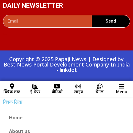
DAILY NEWSLETTER
Send
Digital Convey
99 Marketing Tips
AI Peak Flow
AIO SEO Pack
Launchlify
Lexifo
Copyright © 2025 Papaji News | Designed by
Best News Portal Development Company In India
-
linkdot
क्विक लिंक
ई-पेपर
वीडियो
लाइव
चैनल
Menu
क्विक लिंक
Home
About us