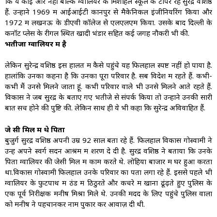
कि ये कोई और नहीं बल्कि ग्वालियर के मिशहिल स्कूल के टॉपर रहे सुरेंद्र वशिष्ठ
हैं. उन्होंने 1969 में आईआईटी कानपुर से मैकेनिकल इंजीनियरिंग किया और
1972 में लखनऊ के डीएवी कॉलेज से एलएलएम किया. उसके बाद दिल्ली के
कनॉट प्लेस के रीगल स्थित खादी भंडार सहित कई जगह नौकरी भी की.
भतीजा ग्वालियर में है
लेकिन सुरेन्द्र वशिष्ठ इस हालत में कैसे पहुंचे यह फिलहाल स्पष्ट नहीं हो पाया है.
हालांकि उनका कहना है कि उनका पूरा परिवार है. सब विदेश में रहते हैं. कभी-
कभी मैं उनसे मिलने जाता हूं. कभी परिवार वाले भी उनसे मिलने आते रहते हैं.
विकास ने जब सुरेंद्र के बताए गए भतीजे से संपर्क किया तो उन्होंने उनकी सारी
बातें सच होने की पुष्टि की. लेकिन साथ ही ये भी कहा कि सुरेन्द्र अविवाहित हैं.
जे सी मिल में थे पिता
बुजुर्ग सुरेंद्र वशिष्ठ अपनी उम्र 92 साल बता रहे हैं. फिलहाल विकास गोस्वामी ने
उन्हें अपने स्वर्ग सदन आश्रम में शरण दे दी है. सुरेंद्र वशिष्ठ ने बताया कि उनके
पिता ग्वालियर की जेसी मिल में काम करते थे. लोहिया बाजार में घर हुआ करता
था.विकास गोस्वामी फिलहाल उनके परिवार का पता लगा रहे हैं. इससे पहले भी
ग्वालियर के फुटपाथ में ठंड में ठिठुरते और कचरे में खाना ढूंढ़ते हुए पुलिस के
एक पूर्व निरीक्षक मनीष मिश्रा मिले थे. उनकी मदद के लिए पहुंचे पुलिस वालों
को मनीष ने पहचानकर नाम पुकार कर आवाज़ दी थी.