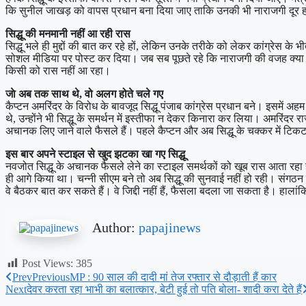
कि सुनील जाखड़ को वापस प्रधान बना दिया जाए ताकि उनकी भी नाराजगी दूर 
सिद्धू की मनमानी नहीं आ रही रास
सिद्धू भले ही मुद्दों की बात कर रहे हों, लेकिन उनके तरीके को लेकर कांग्रेस के
सोशल मीडिया पर पोस्ट कर दिया। जब सब पूछते रहे कि नाराजगी की वजह क्या है 
किसी को रास नहीं आ रहा।
जाे अब तक साथ थे, वो अलग होते चले गए
कैप्टन अमरिंदर के विरोध के बावजूद सिद्धू पंजाब कांग्रेस प्रधान बने। इसमें अ
थे, उन्होंने भी सिद्धू के समर्थन में इस्तीफा न देकर किनारा कर लिया। अमरिंदर रा
अचानक लिए जाने वाले फैसले हैं। पहले कैप्टन और अब सिद्धू के चक्कर में टि
इस बार अपने स्टाइल से खुद झटका खा गए सिद्धू
नवजोत सिद्धू के अचानक फैसले लेने का स्टाइल समर्थकों को खूब रास आता रहा 
ही आगे किया था। चन्नी सीएम बने तो अब सिद्धू की सुनवाई नहीं हो रही। संगठन
वे बैठकर बात कर सकते हैं। वे जिद्दी नहीं हैं, फैसला बदला जा सकता है। हालांकि
Author:
papajinews
Post Views:
385
Prev
Previous
MP : 90 साल की दादी मां तेज रफ्तार से दौड़ाती हैं कार
Next
देवर करता रहा भाभी का बलात्कार, बेटी हुई तो पति बोला- शादी करा देते हैं