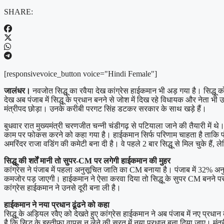
SHARE:
[responsivevoice_button voice="Hindi Female"]
जालंधर।
नवजोत सिद्धू का रवैया देख कांग्रेस हाईकमान भी अड़ गया है। सिद्धू 
देख अब पंजाब में सिद्धू के प्रधान बनने से जोश में दिख रहे विधायक और नेता भी
मंत्रीपद छोड़ा। उनके करीबी परगट सिंह डटकर सरकार के साथ खड़े हैं।
बुधवार रात मुख्यमंत्री चरणजीत चन्नी चंडीगढ़ से पटियाला जाने की तैयारी में थे।
काम पर फोकस करने को कहा गया है। हाईकमान सिर्फ परिणाम चाहता है ताकि पं
अमरिंदर राजा वडिंग की कमेटी बना दी है। वे पहले 2 बार सिद्धू से मिल चुके हैं, 
सिद्धू की शर्तें मानी तो सुपर-CM पर लगेगी हाईकमान की मुहर
कांग्रेस ने पंजाब में पहला अनुसूचित जाति का CM बनाया है। पंजाब में 32% 
कमजोर पड़ जाएगी। हाईकमान ने ऐसा करवा दिया तो सिद्धू के सुपर CM बनने पर मुह
कांग्रेस हाईकमान ने उनसे दूरी बना ली है।
हाईकमान ने नया प्रधान ढूंढने को कहा
सिद्धू के अड़ियल रवैए को देखते हुए कांग्रेस हाईकमान ने अब पंजाब में नए प्रधान
है कि सिद्धू के इस्तीफा वापस न लेने की सूरत में नया प्रधान बना दिया जाए। मंत्