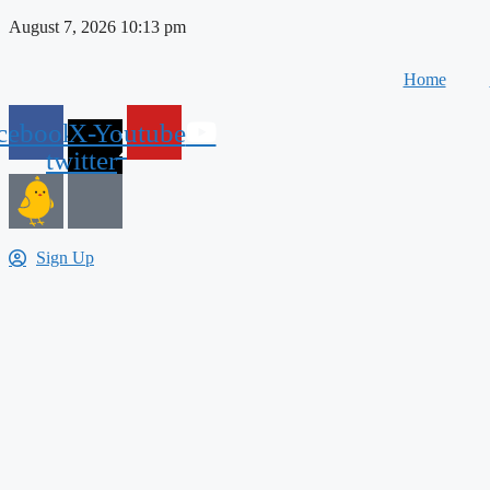
Skip
August 7, 2026 10:13 pm
to
content
Home
cebook
X-
Youtube
twitter
Sign Up