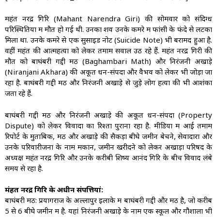
महंत नरेंद्र गिरि (Mahant Narendra Giri) की सोमवार को संदिग्ध
परिस्थितियों में मौत हो गई थी. उनका शव उनके कमरे में फांसी के फंदे से लटका
मिला था. उनके कमरे से एक सुसाइड नोट (Suicide Note) भी बरामद हुआ है.
वहीं महंत की आत्‍महत्या को लेकर तमाम सवाल उठ रहे हैं. महंत नरेंद्र गिरी की
मौत को बाघंबरी गद्दी मठ (Baghambari Math) और निरंजनी अखाड़े
(Niranjani Akhara) की अकूत धन-संपदा और वैभव को लेकर भी जोड़ा जा
रहा है. बाघंबरी गद्दी मठ और निरंजनी अखाड़े से जुड़े लोग हत्‍या की भी आशंका
जता रहे हैं.
बाघंबरी गद्दी मठ और निरंजनी अखाड़े की अकूत धन-संपदा (Property
Dispute) को लेकर विवादों का रिश्ता पुराना रहा है. मीडिया में आई तमाम
रिपोर्ट के मुताबिक, मठ और अखाड़े की सैकड़ों बीघे जमीनें बेचने, सेवादारों और
उनके परिवारीजनों के नाम मकान, जमीन खरीदने को लेकर अखाड़ा परिषद के
अध्यक्ष महंत नरेंद्र गिरि और उनके करीबी शिष्य आनंद गिरि के बीच विवाद लंबे
समय से रहा है.
मंहत नरेंद्र गिरि के अधीन संपत्तियां:
बाघंबरी मठ: प्रयागराज के अल्लापुर इलाके में बाघंबरी गद्दी और मठ है, जो करीब
5 से 6 बीघे जमीन में है. यहां निरंजनी अखाड़े के नाम एक स्कूल और गौशाला भी