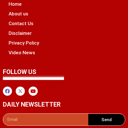
Home
About us
Contact Us
Disclaimer
Privacy Policy
Video News
unchlify
tal Griot
 Marketing Tips
FOLLOW US
DAILY NEWSLETTER
Send