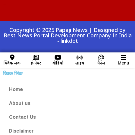
Digital Convey
99 Marketing Tips
AI Peak Flow
AIO SEO Pack
Launchlify
Lexifo
Copyright © 2025 Papaji News | Designed by
Best News Portal Development Company In India
-
linkdot
क्विक लिंक
ई-पेपर
वीडियो
लाइव
चैनल
Menu
क्विक लिंक
Home
About us
Contact Us
Disclaimer