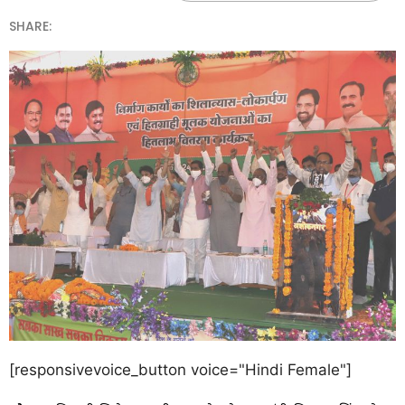
SHARE:
[responsivevoice_button voice="Hindi Female"]