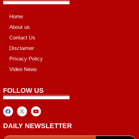
Home
About us
Contact Us
Disclaimer
Privacy Policy
Video News
unchlify
al Griot
Marketing Tips
FOLLOW US
DAILY NEWSLETTER