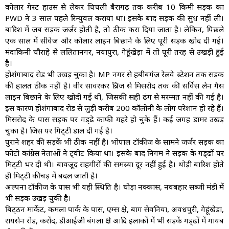
कोलार गेस्ट हाउस से लेकर चिचली बैरागढ़ तक करीब 10 किमी सड़क का
PWD ने 3 साल पहले रिन्युवल कराया था। इसके बाद सड़क की सुध नहीं ली।
बारिश में जब सड़क जर्जर होती है, तो ठीक करा दिया जाता है। लेकिन, पिछले
एक साल में सीवेज और कोलार लाइन बिछाने के लिए पूरी सड़क खोद दी गई।
मंदाकिनी चौराहे से ललितानगर, नयापुरा, गेहूंखेड़ा में तो पूरी तरह से उखड़ी हुई
है।
होशंगाबाद रोड भी उखड़ चुका है। MP नगर से हबीबगंज रेलवे स्टेशन तक सड़क
की हालत ठीक नहीं है। वीर सावरकर ब्रिज से मिसरोद तक की सर्विस लेन गैस
लाइन बिछाने के लिए खोदी गई थी, जिसकी सही ढंग से मरम्मत नहीं की गई है।
इस कारण होशंगाबाद रोड से जुड़ी करीब 200 कॉलोनी के लोग परेशान हो रहे हैं।
मिसरोद के पास सड़क पर गड्‌ढे काफी गहरे हो चुके हैं। कई जगह डामर उखड़
चुका है। जिस पर गिट्‌टी डाल दी गई है।
पुराने शहर की सड़कें भी ठीक नहीं है। भोपाल टॉकीज के सामने जर्जर सड़क का
फोटो कांग्रेस नेताओं ने ट्वीट किया था। इसके बाद निगम ने सड़क के गड्‌ढों पर
मिट्‌टी भर दी थी। बावजूद राहगीरों की समस्या दूर नहीं हुई है। थोड़ी बारिश होते
ही मिट्‌टी कीचड़ में बदल जाती है।
अल्पना टॉकीज के पास भी यही स्थिति है। घोड़ा नक्कास, नवबहार सब्जी मंडी में
भी सड़क उखड़ चुकी है।
बिट्‌ठन मार्केट, कमला पार्क के पास, एम्स क्षेत्र, बाग सेवनिया, अवधपुरी, गेहूंखेड़ा,
रायसेन रोड, करोंद, डीआईजी बंगला क्षेत्र आदि इलाकों में भी सड़कें गड्‌ढों में गायब