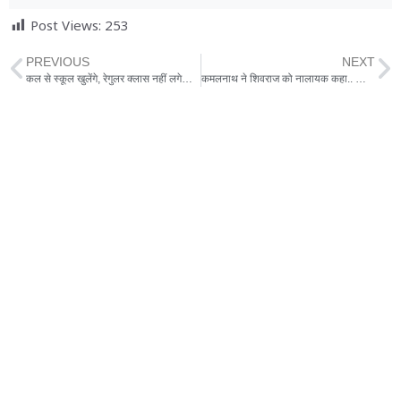
Post Views:
253
PREVIOUS
NEXT
कल से स्कूल खुलेंगे, रेगुलर क्लास नहीं लगेगी, दो घंटे के लिए स्कूल जा पाएंगे छात्र
कमलनाथ ने शिवराज को नालायक कहा.. शिवराज का जवाब- लायक कौन, जनता तय करेगी