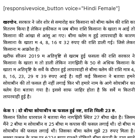
[responsivevoice_button voice="Hindi Female"]
खरगोन.
सरकार ने जोर शोर से समारोह कर किसानों को बीमा क्लेम की राशि का
वितरण किया है लेकिन हकीकत में जब बीमा राशि किसानों के खातों में आई तो
किसानों की आंखों से आंसू आ गए। बीमा क्लेम में हुई लापरवाही के कारण
किसानों के खातों में 4, 8, 16 व 32 रुपए की राशि डाली गई। जिसे लेकर
किसानों में आक्रोश है।
खरीफ सीजन 2019 में अतिवृष्टि से खराब हुई फसलों की राशि सरकार ने
किसानों के खातों में तो डाली लेकिन नागझिरी के 50 से अधिक किसानों के
खातों में अतिवृष्टि के सर्वे के दौरान हुई लापरवाही से बीमा क्लेम की राशि मात्र 4,
8, 16, 23, 29 व 39 रुपए आई है। वहीं कई किसानों ने बताया हमने
सोयाबीन की तो फसल ही नहीं लगाई फिर भी हमारे नाम के आगे सोयाबीन का
क्लेम देना बताया गया है। इससे साफ जाहिर होता है कि सर्वे में कितनी
लापरवाही हुई है।
केस 1 : दो बीघा साेयाबीन की फसल हुई नष्ट, राशि मिली 23 रु.
किसान जितेश धारवाल ने बताया मेरा नागझिरी स्थित 27 बीघा खेत है। जिसमें
मैंने 2 बीघा में सोयाबीन व 25 बीघा में कपास की फसल लगाई थी। दो बीघा में
सोयाबीन की फसल लगाई थी। जिसका बीमा क्लेम मुझे 23 रुपए मिला है।
मक्का फसल के नाम पर 6224 रुपए इफ्को टोकियो बीमा कंपनी के द्वारा खाते