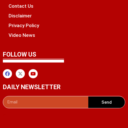
Contact Us
Disclaimer
Privacy Policy
Video News
unchlify
tal Griot
 Marketing Tips
FOLLOW US
DAILY NEWSLETTER
Send
Digital Convey
99 Marketing Tips
AI Peak Flow
AIO SEO Pack
Launchlify
Lexifo