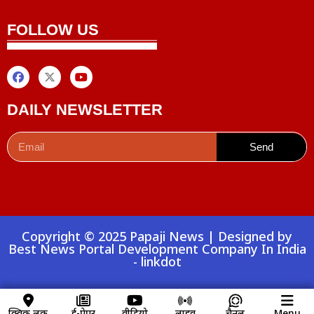
FOLLOW US
DAILY NEWSLETTER
Send
Digital Convey
99 Marketing Tips
AI Peak Flow
AIO SEO Pack
Launchlify
Lexifo
Copyright © 2025 Papaji News | Designed by
Best News Portal Development Company In India
-
linkdot
क्विक लिंक
ई-पेपर
वीडियो
लाइव
चैनल
Menu