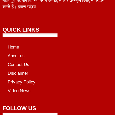
महत्वपूर्ण घटनाएँ हों, नवीनतम अपडेट्स और तथ्यपूर्ण रिपोर्ट्स प्रदान
करते हैं। हमारा उद्देश्य
QUICK LINKS
Home
About us
Contact Us
Disclaimer
Privacy Policy
Video News
unchlify
al Griot
Marketing Tips
FOLLOW US