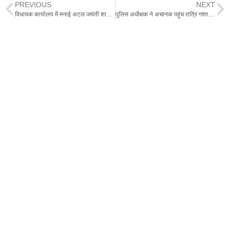
PREVIOUS
NEXT
विधायक कार्यालय में मनाई अटल जयंती शाहपुरभौरा मंडल के कार्यकर्ताओं ने दी श्रद्धांजलि
पुलिस अधीक्षक ने अचानक पहुंच रात्रि गश्त एवं सुरक्षा व्यवस्था को किया चैक