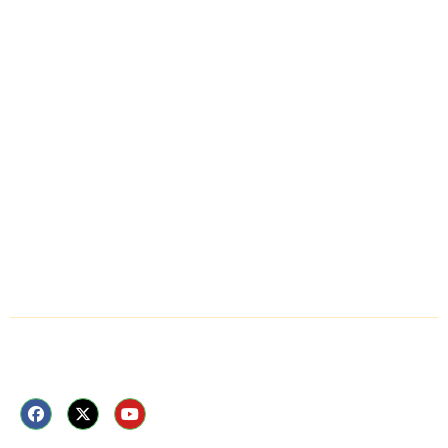
क्राइम
लाइफ स्टाइल
धर्म
मनोरंजन
वीडियो न्यूज़
ई-पेपर
Follow Us Now