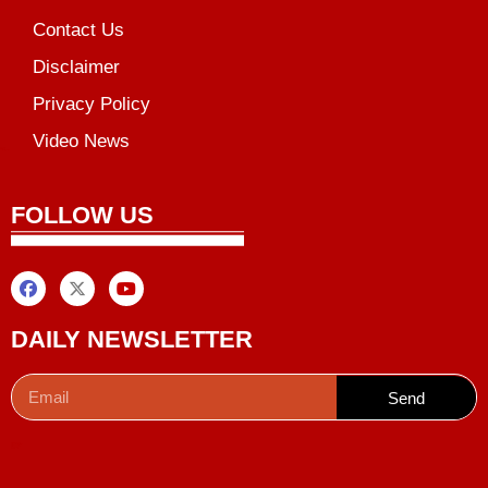
Contact Us
Disclaimer
Privacy Policy
Video News
unchlify
al Griot
Marketing Tips
FOLLOW US
DAILY NEWSLETTER
Send
Digital Convey
99 Marketing Tips
AI Peak Flow
AIO SEO Pack
Launchlify
Lexifo