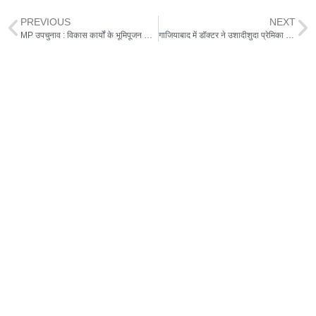
PREVIOUS
NEXT
MP उपचुनाव : विकास कार्यों के भूमिपूजन के सहारे बीजेपी, कांग्रेस हुई आक्रामक
गाजियाबाद में डॉक्‍टर ने उशादीशुदा प्रेमिका को लगा दिया जहर का इंजेक्‍शन