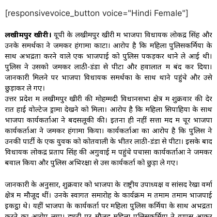
[responsivevoice_button voice="Hindi Female"]
लखीमपुर खीरी।
यूपी के लखीमपुर खीरी में भाजपा विधायक लोकेंद्र सिंह और
उनके समर्थकों ने जमकर हंगामा काटा। आरोप है कि महिला पुलिसकर्मियों के
साथ अभद्रता करने वाले एक भाजपाई को पुलिस पकड़कर थाने ले आई थी।
पुलिस ने उसको जमकर लाठी-डंडों से पीटा और हवालात में बंद कर दिया।
जानकारी मिलने पर भाजपा विधायक समर्थकों के साथ थाने पहुंचे और उसे
छुड़ाकर ले गए।
उत्तर प्रदेश में लखीमपुर खीरी की मोहम्मदी विधानसभा क्षेत्र में शुक्रवार की देर
रात हाई वोल्टेज ड्रामा देखने को मिला। आरोप है कि महिला सिपाहियों के साथ
भाजपा कार्यकर्ताओं ने बदसलूकी की। इतना ही नहीं सत्ता मद में चूर भाजपा
कार्यकर्ताओं ने जमकर हंगामा किया। कार्यकर्ताओं का आरोप है कि पुलिस ने
उनकी पार्टी के एक युवक को कोतवाली के भीतर लाठी-डंडों से पीटा। इसके बाद
विधायक लोकेंद्र प्रताप सिंह की अगुवाई में पहुंचे पचासों कार्यकर्ताओं ने जमकर
बवाल किया और पुलिस अभिरक्षा से उस कार्यकर्ता को छुड़ा ले गए।
जानकारी के अनुसार, शुक्रवार को भाजपा के राष्ट्रीय उपाध्यक्ष व सांसद रेखा वर्मा
क्षेत्र में मौजूद थीं। उनके स्वागत समारोह के कार्यक्रम में तमाम तमाम भाजपाई
इकट्ठा थे। यहीं भाजपा के कार्यकर्ता पर महिला पुलिस कर्मियों के साथ अभद्रता
करने का आरोप लगा। ड्यूटी पर मौजूद महिला पुलिसकर्मियों ने वापस आकर