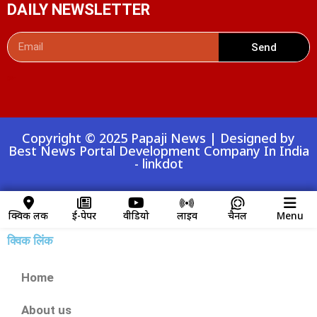
DAILY NEWSLETTER
Send
Digital Convey
99 Marketing Tips
AI Peak Flow
AIO SEO Pack
Launchlify
Lexifo
Copyright © 2025 Papaji News | Designed by
Best News Portal Development Company In India
-
linkdot
क्विक लिंक
ई-पेपर
वीडियो
लाइव
चैनल
Menu
क्विक लिंक
Home
About us