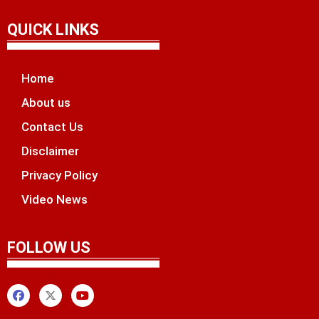
QUICK LINKS
Home
About us
Contact Us
Disclaimer
Privacy Policy
Video News
unchlify
tal Griot
 Marketing Tips
FOLLOW US