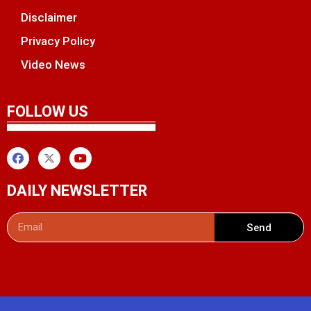
Disclaimer
Privacy Policy
Video News
unchlify
tal Griot
 Marketing Tips
FOLLOW US
DAILY NEWSLETTER
Send
Digital Convey
99 Marketing Tips
AI Peak Flow
AIO SEO Pack
Launchlify
Lexifo