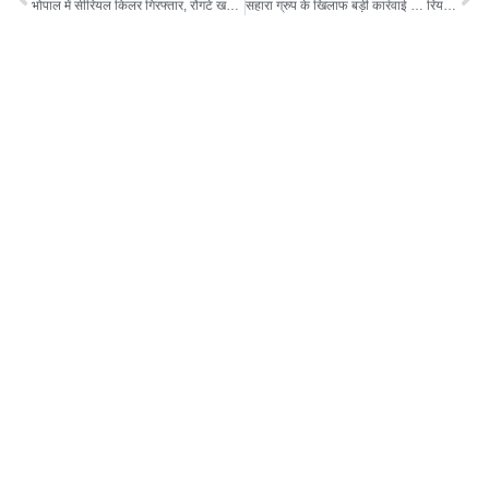
भोपाल में सीरियल किलर गिरफ्तार, रोंगटे खड़े कर देगी मर्डर के तरीके
सहारा ग्रुप के खिलाफ बड़ी कार्रवाई … रियल एस्टेट ऑफिस सील