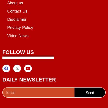
About us
Contact Us
Disclaimer
Privacy Policy
Video News
unchlify
al Griot
Marketing Tips
FOLLOW US
DAILY NEWSLETTER
Send
Digital Convey
99 Marketing Tips
AI Peak Flow
AIO SEO Pack
Launchlify
Lexifo