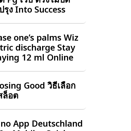
ปรุง Into Success
ase one’s palms Wiz
tric discharge Stay
aying 12 ml Online
sing Good วิธีเลือก
สล็อต
ino App Deutschland