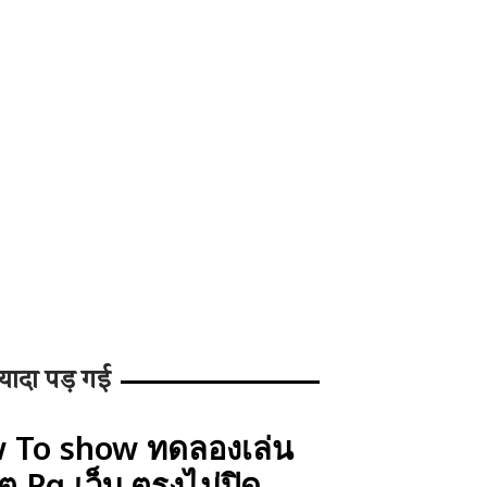
यादा पड़ गई
 To show ทดลองเล่น
ต Pg เว็บ ตรงไม่ปิด