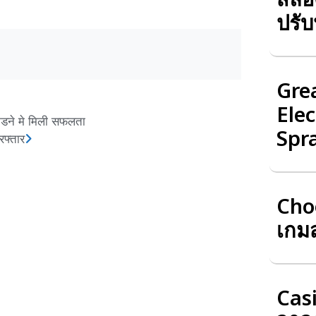
ปรับ
Gre
Elec
कडने मे मिली सफलता
Spr
रफ्तार
Choo
เกม
Cas