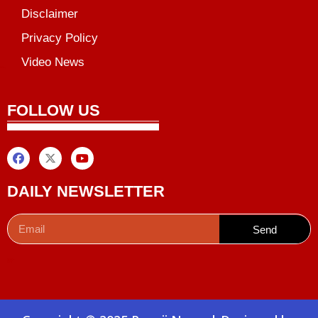
Disclaimer
Privacy Policy
Video News
unchlify
al Griot
Marketing Tips
FOLLOW US
DAILY NEWSLETTER
Send
Digital Convey
99 Marketing Tips
AI Peak Flow
AIO SEO Pack
Launchlify
Lexifo