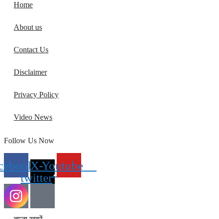
Home
About us
Contact Us
Disclaimer
Privacy Policy
Video News
Follow Us Now
cebook
X-
Youtube
twitter