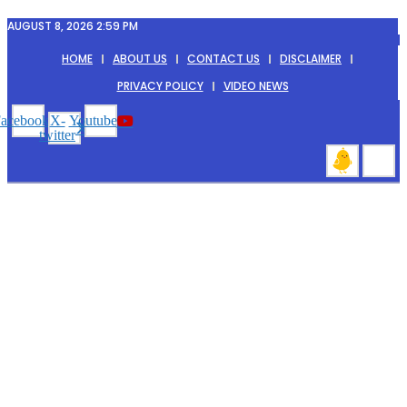
Skip
AUGUST 8, 2026 2:59 PM
to
content
HOME
ABOUT US
CONTACT US
DISCLAIMER
PRIVACY POLICY
VIDEO NEWS
acebook
X-
Youtube
twitter