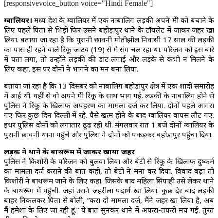
[responsivevoice_button voice="Hindi Female"]
ग्वालियर।
मध्य प्रदेश के ग्वालियर में एक नाबालिग लड़की अपने प्रेमी को बचाने के
लिए पहले पिता से भिड़ी फिर उसने बहोड़ापुर थाने के टॉयलेट में जाकर जहर खा
लिया. बताया जा रहा है कि पुरानी छावनी मोतीझील निवासी 17 साल की लड़की
का पास ही रहने वाले रिंकू जाटव (19) से प्रेम प्रसंग चल रहा था. परिजन को इस बारे
में पता लगा, तो उन्होंने लड़की की डांट लगाई और लड़के से कभी न मिलने के
लिए कहा. इस पर दोनों ने भागने का मन बना लिया.
बताया जा रहा है कि 13 दिसंबर को नाबालिग बहोड़ापुर क्षेत्र में एक शादी समारोह
में आई थी. यहीं से वो अपने प्रेमी रिंकू के साथ भाग गई. लड़की के नाबालिग होने से
पुलिस ने रिंकू के खिलाफ अपहरण का मामला दर्ज कर लिया. दोनों पहले आगरा
गए फिर कुछ दिन दिल्ली में रहे. पैसे खत्म होने के बाद ग्वालियर वापस लौट गए.
इधर पुलिस दोनों को लगातार ढूंढ रही थी. मंगलवार रात 1 बजे दोनों ग्वालियर के
पुरानी छावनी थाना पहुंचे और पुलिस ने दोनों को पकड़कर बहोड़ापुर पहुंचा दिया.
लड़की ने थाने के बाथरूम में जाकर खाया जहर
पुलिस ने किशोरी के परिजन को बुलवा लिया और बेटी से रिंकू के खिलाफ दुष्कर्म
का मामला दर्ज कराने की बात कही, तो बेटी ने मना कर दिया. विवाद बढ़ा तो
किशोरी ने बाथरूम जाने के लिए कहा. जिसके बाद महिला सिपाही उसे लेकर थाने
के बाथरूम में पहुंची. जहां उसने जहरीला पदार्थ खा लिया. कुछ देर बाद लड़की
बाहर निकलकर पिता से बोली, “करा दो मामला दर्ज, मैंने जहर खा लिया है, अब
मैं हमेशा के लिए जा रही हूं.” ये बात सुनकर थाने में अफरा-तफरी मच गई. तुरंत