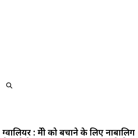
ताज़ा खबरें
यूथ इंडिया
मध्यप्रदेश
उत्तरप्रदेश
राजनीति
ब
ग्वालियर : प्रेमी को बचाने के लिए नाबालिग