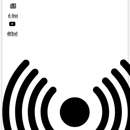
ई-पेपर
वीडियो