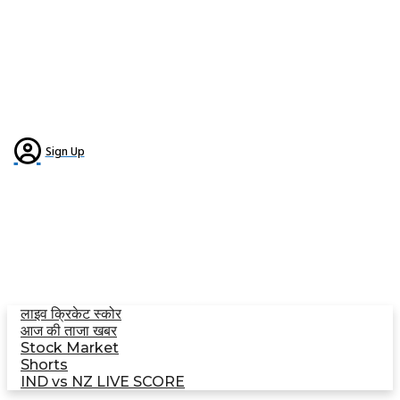
Sign Up
ताज़ा खबरें
यूथ इंडिया
मध्यप्रदेश
उत्तरप्रदेश
राजनीति
बिज़नेस
खेल
क्राइम
लाइफ स्टाइल
धर्म
मनोरंजन
वीडियो न्यूज़
ई-पेपर
लाइव क्रिकेट स्कोर
आज की ताजा खबर
Stock Market
Shorts
IND vs NZ LIVE SCORE