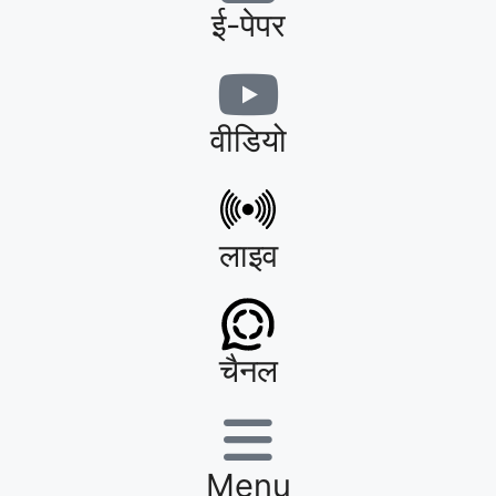
ई-पेपर
वीडियो
लाइव
चैनल
Menu