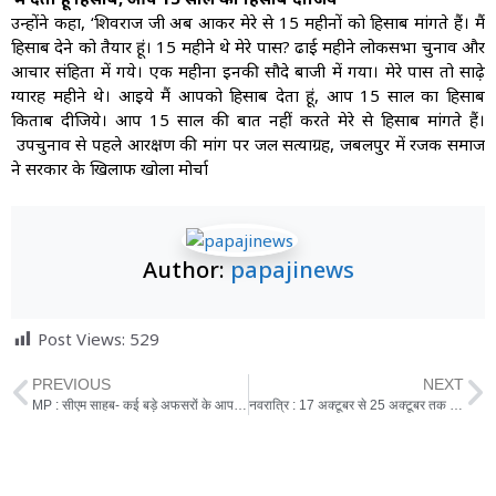
उन्होंने कहा, ‘शिवराज जी अब आकर मेरे से 15 महीनों को हिसाब मांगते हैं। मैं
हिसाब देने को तैयार हूं। 15 महीने थे मेरे पास? ढाई महीने लोकसभा चुनाव और
आचार संहिता में गये। एक महीना इनकी सौदे बाजी में गया। मेरे पास तो साढे़
ग्यारह महीने थे। आइये मैं आपको हिसाब देता हूं, आप 15 साल का हिसाब
किताब दीजिये। आप 15 साल की बात नहीं करते मेरे से हिसाब मांगते हैं।
उपचुनाव से पहले आरक्षण की मांग पर जल सत्याग्रह, जबलपुर में रजक समाज
ने सरकार के खिलाफ खोला मोर्चा
Author:
papajinews
Post Views:
529
PREVIOUS
NEXT
MP : सीएम साहब- कई बड़े अफसरों के आपत्तिजनक स्थिति में वीडियो वायरल, उन पर कार्रवाई क्यों नहीं
नवरात्रि : 17 अक्टूबर से 25 अक्टूबर तक देवी पूजा, 58 साल बाद शनि-गुरु अपनी राशियों में रहेंगे