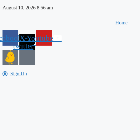
Skip
August 10, 2026 8:56 am
to
content
Home
cebook
X-
Youtube
twitter
Sign Up