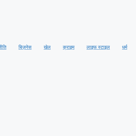
नीति
बिज़नेस
खेल
क्राइम
लाइफ स्टाइल
धर्म