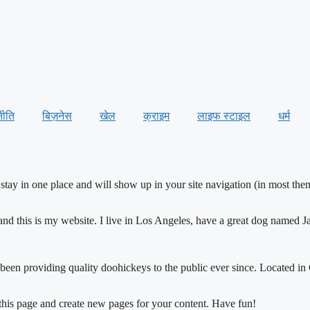
नीति
बिज़नेस
खेल
क्राइम
लाइफ स्टाइल
धर्म
ll stay in one place and will show up in your site navigation (in most th
and this is my website. I live in Los Angeles, have a great dog named Jac
 providing quality doohickeys to the public ever since. Located in
 this page and create new pages for your content. Have fun!