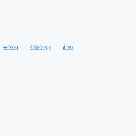
मनोरंजन
वीडियो न्यूज़
ई-पेपर