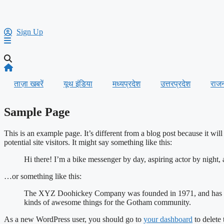
Sign Up
ताज़ा खबरें
यूथ इंडिया
मध्यप्रदेश
उत्तरप्रदेश
राज
Sample Page
This is an example page. It’s different from a blog post because it wi
potential site visitors. It might say something like this:
Hi there! I’m a bike messenger by day, aspiring actor by night, 
…or something like this:
The XYZ Doohickey Company was founded in 1971, and has been
kinds of awesome things for the Gotham community.
As a new WordPress user, you should go to
your dashboard
to delete