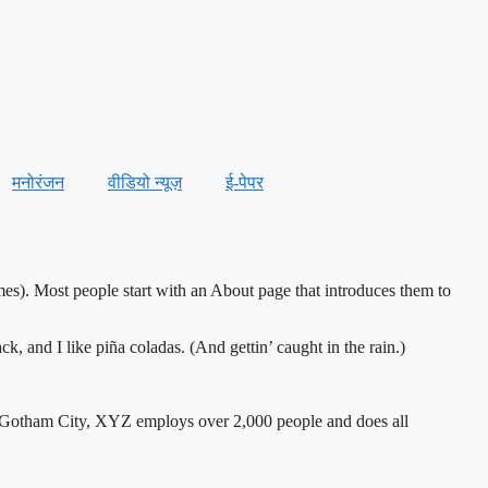
मनोरंजन
वीडियो न्यूज़
ई-पेपर
emes). Most people start with an About page that introduces them to
k, and I like piña coladas. (And gettin’ caught in the rain.)
 Gotham City, XYZ employs over 2,000 people and does all