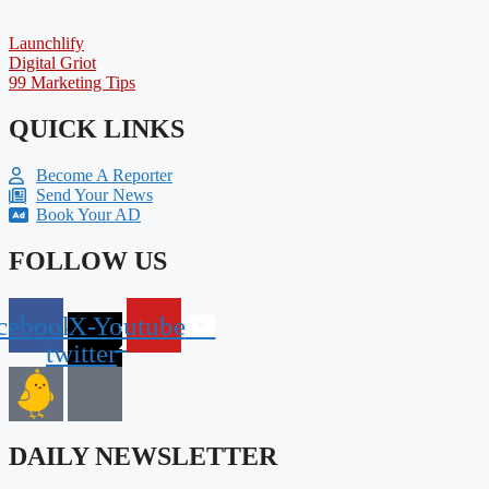
Launchlify
Digital Griot
99 Marketing Tips
QUICK LINKS
Become A Reporter
Send Your News
Book Your AD
FOLLOW US
cebook
X-
Youtube
twitter
DAILY NEWSLETTER