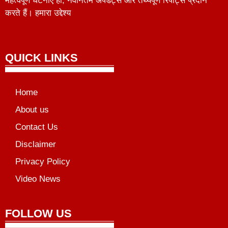
महत्वपूर्ण घटनाएँ हों, नवीनतम अपडेट्स और तथ्यपूर्ण रिपोर्ट्स प्रदान
करते हैं। हमारा उद्देश्य
QUICK LINKS
Home
About us
Contact Us
Disclaimer
Privacy Policy
Video News
unchlify
al Griot
Marketing Tips
FOLLOW US