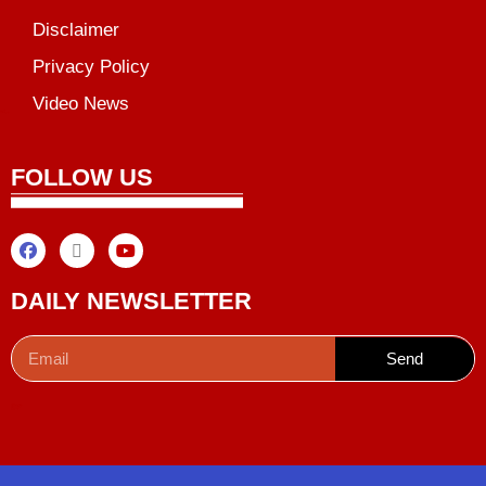
Disclaimer
Privacy Policy
Video News
unchlify
al Griot
Marketing Tips
FOLLOW US
DAILY NEWSLETTER
Send
Digital Convey
99 Marketing Tips
AI Peak Flow
AIO SEO Pack
Launchlify
Lexifo