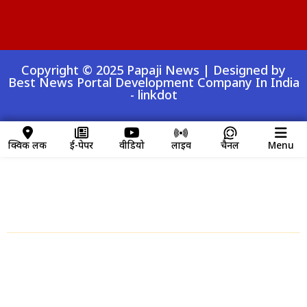
Digital Convey
99 Marketing Tips
AI Peak Flow
AIO SEO Pack
Launchlify
Lexifo
Copyright © 2025 Papaji News | Designed by
Best News Portal Development Company In India
-
linkdot
क्विक लिंक
ई-पेपर
वीडियो
लाइव
चैनल
Menu
क्विक लिंक
Home
About us