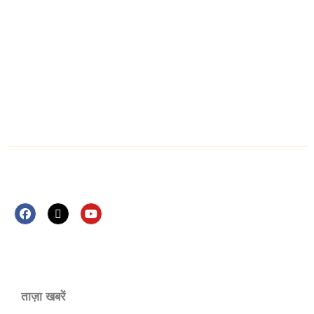
Contact Us
Disclaimer
Privacy Policy
Video News
Follow Us Now
ताज़ा खबरें