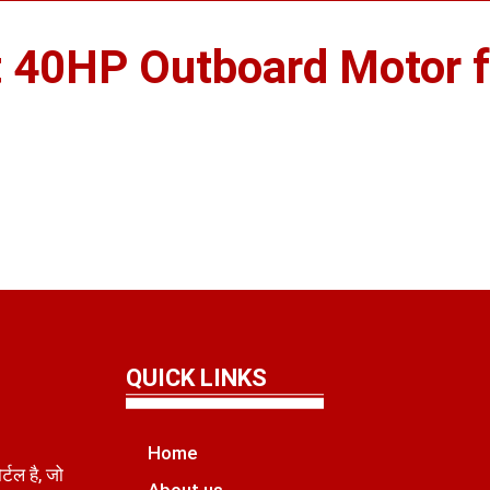
 40HP Outboard Motor f
QUICK LINKS
Home
टल है, जो