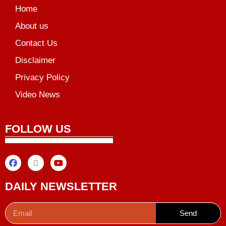
Home
About us
Contact Us
Disclaimer
Privacy Policy
Video News
unchlify
al Griot
Marketing Tips
FOLLOW US
DAILY NEWSLETTER
Send