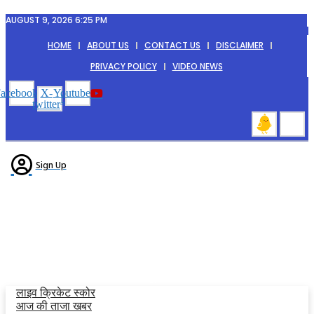
Skip
AUGUST 9, 2026 6:25 PM
to
content
HOME
ABOUT US
CONTACT US
DISCLAIMER
PRIVACY POLICY
VIDEO NEWS
acebook
X-
Youtube
twitter
Sign Up
ताज़ा खबरें
यूथ इंडिया
मध्यप्रदेश
उत्तरप्रदेश
राजनीति
बिज़नेस
खेल
क्राइम
लाइफ स्टाइल
धर्म
मनोरंजन
वीडियो न्यूज़
ई-पेपर
लाइव क्रिकेट स्कोर
आज की ताजा खबर