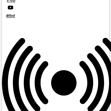
ई-पेपर
वीडियो