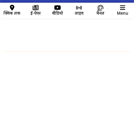
क्विक लिंक
ई-पेपर
वीडियो
लाइव
चैनल
Menu
क्विक लिंक
Home
About us
Contact Us
Disclaimer
Privacy Policy
Video News