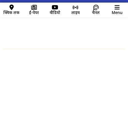
क्विक लिंक
ई-पेपर
वीडियो
लाइव
चैनल
Menu
क्विक लिंक
Home
About us
Contact Us
Disclaimer
Privacy Policy
Video News