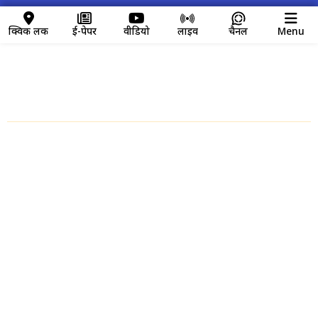
क्विक लिंक
ई-पेपर
वीडियो
लाइव
चैनल
Menu
क्विक लिंक
Home
About us
Contact Us
Disclaimer
Privacy Policy
Video News