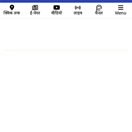
क्विक लिंक
ई-पेपर
वीडियो
लाइव
चैनल
Menu
क्विक लिंक
Home
About us
Contact Us
Disclaimer
Privacy Policy
Video News