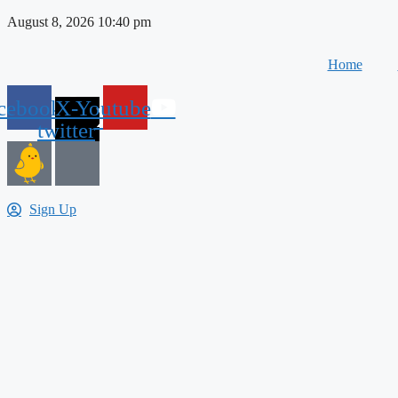
Skip
August 8, 2026 10:40 pm
to
content
Home
cebook
X-
Youtube
twitter
Sign Up