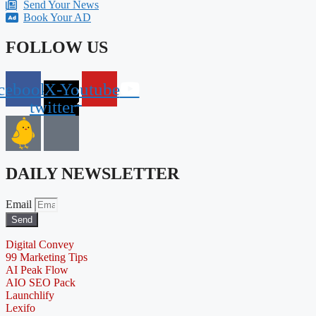
Send Your News
Book Your AD
FOLLOW US
cebook
X-
Youtube
twitter
DAILY NEWSLETTER
Email
Send
Digital Convey
99 Marketing Tips
AI Peak Flow
AIO SEO Pack
Launchlify
Lexifo