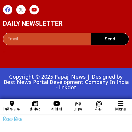
DAILY NEWSLETTER
Send
Digital Convey
99 Marketing Tips
AI Peak Flow
AIO SEO Pack
Launchlify
Lexifo
Copyright © 2025 Papaji News | Designed by
Best News Portal Development Company In India
-
linkdot
क्विक लिंक
ई-पेपर
वीडियो
लाइव
चैनल
Menu
क्विक लिंक