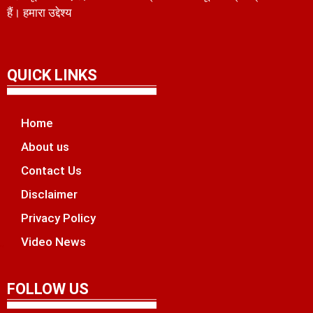
हैं। हमारा उद्देश्य
QUICK LINKS
Home
About us
Contact Us
Disclaimer
Privacy Policy
Video News
unchlify
tal Griot
 Marketing Tips
FOLLOW US