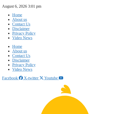
Skip
August 6, 2026 3:01 pm
to
Home
content
About us
Contact Us
Disclaimer
Privacy Policy
Video News
Home
About us
Contact Us
Disclaimer
Privacy Policy
Video News
Facebook
X-twitter
Youtube