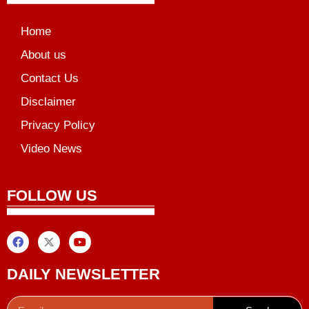
Home
About us
Contact Us
Disclaimer
Privacy Policy
Video News
unchlify
al Griot
Marketing Tips
FOLLOW US
DAILY NEWSLETTER