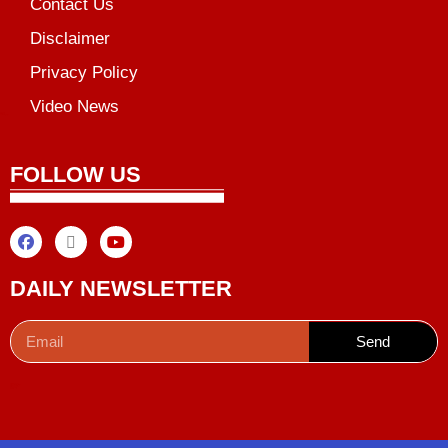
Contact Us
Disclaimer
Privacy Policy
Video News
unchlify
al Griot
Marketing Tips
FOLLOW US
DAILY NEWSLETTER
Send
Digital Convey
99 Marketing Tips
AI Peak Flow
AIO SEO Pack
Launchlify
Lexifo