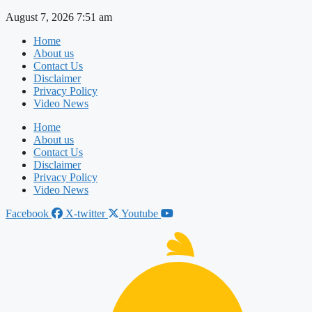
Skip
August 7, 2026 7:51 am
to
Home
content
About us
Contact Us
Disclaimer
Privacy Policy
Video News
Home
About us
Contact Us
Disclaimer
Privacy Policy
Video News
Facebook
X-twitter
Youtube