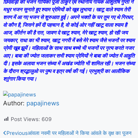
छिंदवाड़ा की भजन गायिका पूजा ठाकुर एवं स्थानीय गायक आशुतोष गुप्ता ने
मधुर भजन सुनाते हुए श्याम प्रेमियों को खूब लुभाया। खाटू वाले श्याम तेरी
शरण में आ गए भजन से शुरुआत हुई। अपने भक्तों के घर तुम गए थे गिरधर,
वो कौन है, जिसने हमें दी पहचान है, वो कोई ओर नहीं खाटू वाला श्याम है
आज, कीर्तन की है रात, जावण दे खाटू श्याम, मेरे खाटू श्याम, हो रही जय
जयकार, राधा का भी श्याम, खाटू नगरी में बसे मेरे श्याम जैसे भजनों पर श्याम
प्रेमी खूब झूमें। महिलाओं के साथ साथ बच्चे भी भजनों पर नृत्य करते नजर
आए। बाबा की ज्योत जलाकर सभी श्याम प्रेमियों ने बाबा की ज्योत में आहुति
दी। इसके अलावा भजन संध्या में अखंड ज्योति भी शामिल रही। भजन संध्या
के दौरान श्रद्धालुओ पर पुष्प व इत्र वर्षा की गई। प्रभुश्री का आलौकिक
श्रृंगार किया गया।
Author:
papajinews
Post Views:
609
Previous
आंवला नवमी पर महिलाओं ने किया आंवले के वृक्ष का पूजन