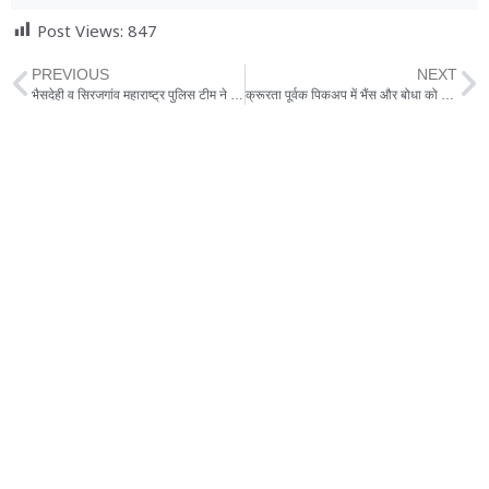
Post Views:
847
PREVIOUS
NEXT
भैसदेही व सिरजगांव महाराष्ट्र पुलिस टीम ने महुआ शराब बनाने के अड्डो को किया नष्ट
क्रूरता पूर्वक पिकअप में भैंस और बोधा को महाराष्ट्र ले जाते हुए पुलिस ने पकड़ा