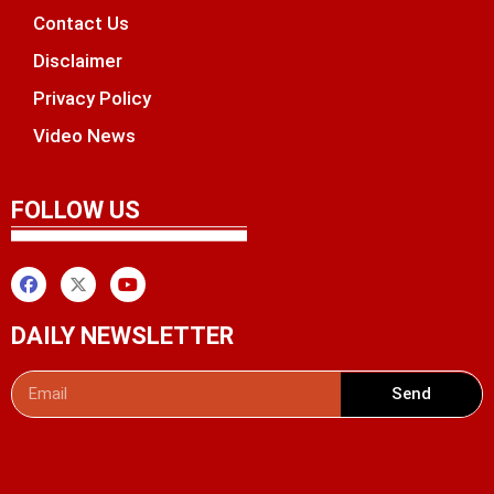
Contact Us
Disclaimer
Privacy Policy
Video News
unchlify
tal Griot
 Marketing Tips
FOLLOW US
DAILY NEWSLETTER
Send
Digital Convey
99 Marketing Tips
AI Peak Flow
AIO SEO Pack
Launchlify
Lexifo